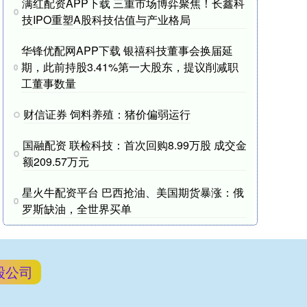
满红配资APP下载 三重市场博弈聚焦！长鑫科
技IPO重塑A股科技估值与产业格局
华锋优配网APP下载 银禧科技董事会换届延
期，此前持股3.41%第一大股东，提议削减职
工董事数量
财信证券 饲料养殖：猪价偏弱运行
国融配资 联检科技：首次回购8.99万股 成交金
额209.57万元
星火牛配资平台 巴西抢油、美国期货暴涨：俄
罗斯缺油，全世界买单
股公司