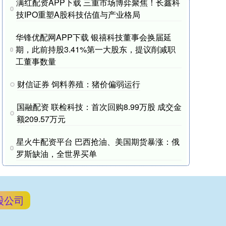
满红配资APP下载 三重市场博弈聚焦！长鑫科
技IPO重塑A股科技估值与产业格局
华锋优配网APP下载 银禧科技董事会换届延
期，此前持股3.41%第一大股东，提议削减职
工董事数量
财信证券 饲料养殖：猪价偏弱运行
国融配资 联检科技：首次回购8.99万股 成交金
额209.57万元
星火牛配资平台 巴西抢油、美国期货暴涨：俄
罗斯缺油，全世界买单
股公司